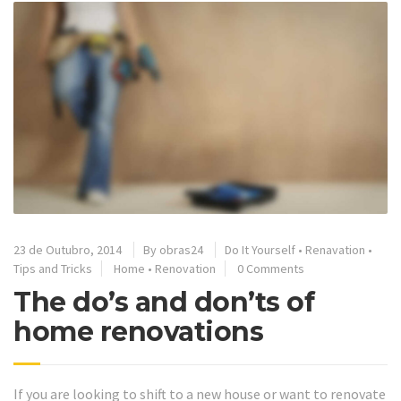
23 de Outubro, 2014
By
obras24
Do It Yourself
•
Renavation
•
Tips and Tricks
Home
•
Renovation
0 Comments
The do’s and don’ts of
home renovations
If you are looking to shift to a new house or want to renovate