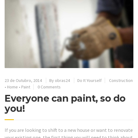
23 de Outubro, 2014
By
obras24
Do It Yourself
Construction
•
Home
•
Paint
0 Comments
Everyone can paint, so do
you!
If you are looking to shift to a new house or want to renovate
your existing one, the first thing you will need to think about