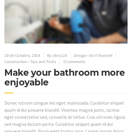
20 de Outubro, 2014
By
obras24
Design
•
Do It Yourself
Construction
•
Tips and Tricks
0 Comments
Make your bathroom more
enjoyable
Donec rutrum congue leo eget malesuada. Curabitur aliquet
quam id dui posuere blandit. Vivamus magna justo, lacinia
eget consectetur sed, convallis at tellus. Cras ultricies ligula
sed magna dictum porta. Curabitur aliquet quam id dui
posuere blandit. Proin eget tortor risus. Lorem ipsum dolor