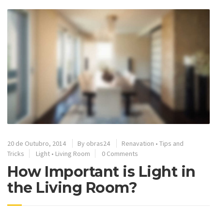
20 de Outubro, 2014
By
obras24
Renavation
•
Tips and
Tricks
Light
•
Living Room
0 Comments
How Important is Light in
the Living Room?