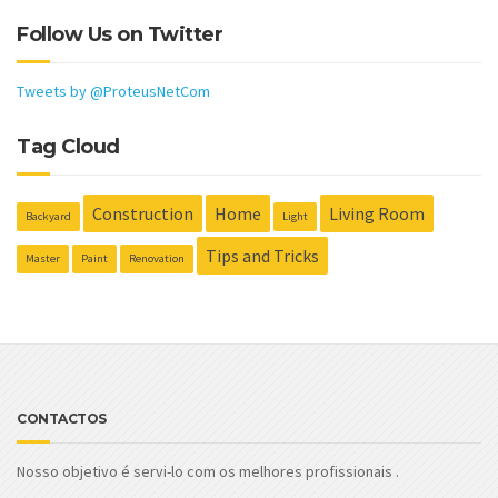
Follow Us on Twitter
Tweets by @ProteusNetCom
Tag Cloud
Construction
Home
Living Room
Backyard
Light
Tips and Tricks
Master
Paint
Renovation
CONTACTOS
Nosso objetivo é servi-lo com os melhores profissionais .