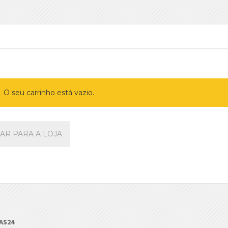
O seu carrinho está vazio.
AR PARA A LOJA
AS24