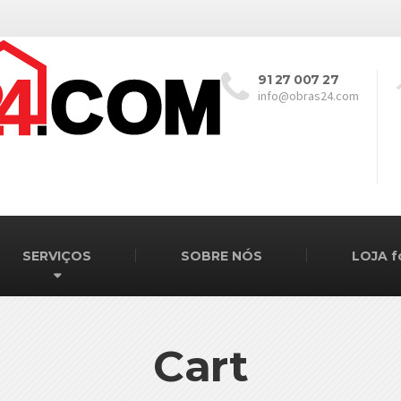
91 27 007 27
info@obras24.com
SERVIÇOS
SOBRE NÓS
LOJA f
Cart